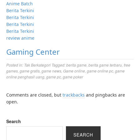
Anime Batch
Berita Terkini
Berita Terkini
Berita Terkini
Berita Terkini
review anime
Gaming Center
Posted in:
Tak Berkategori
Tagged:
berita game
,
berita game terbaru
,
free
games
,
game gratis
,
game news
,
Game online
,
game online pc
,
game
online penghasil uang
,
game pc
,
game poker
Comments are closed, but
trackbacks
and pingbacks are
open.
Search
SEARCH