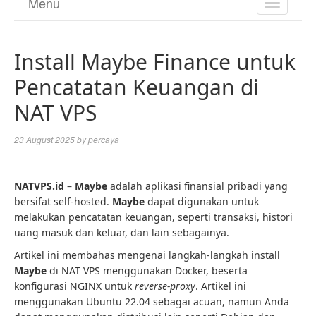
Menu
TOGGL
NAVIGA
Install Maybe Finance untuk
Pencatatan Keuangan di
NAT VPS
23 August 2025
by
percaya
NATVPS.id
–
Maybe
adalah aplikasi finansial pribadi yang
bersifat self-hosted.
Maybe
dapat digunakan untuk
melakukan pencatatan keuangan, seperti transaksi, histori
uang masuk dan keluar, dan lain sebagainya.
Artikel ini membahas mengenai langkah-langkah install
Maybe
di NAT VPS menggunakan Docker, beserta
konfigurasi NGINX untuk
reverse-proxy
. Artikel ini
menggunakan Ubuntu 22.04 sebagai acuan, namun Anda