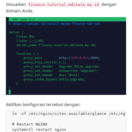
Sesuaikan
dengan
finance.tutorial.mdinata.my.id
domain Anda.
Aktifkan konfigurasi tersebut dengan:
ln -sf /etc/nginx/sites-available/glance /etc/nginx/
# Restart NGINX

systemctl restart nginx