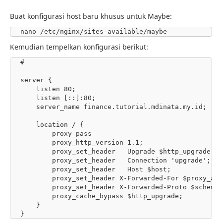
Buat konfigurasi host baru khusus untuk Maybe:
nano /etc/nginx/sites-available/maybe
Kemudian tempelkan konfigurasi berikut:
# 

server {

    listen 80;

    listen [::]:80;

    server_name finance.tutorial.mdinata.my.id;

    location / {

        proxy_pass         

        proxy_http_version 1.1;

        proxy_set_header   Upgrade $http_upgrade;

        proxy_set_header   Connection 'upgrade';

        proxy_set_header   Host $host;

        proxy_set_header X-Forwarded-For $proxy_add_
        proxy_set_header X-Forwarded-Proto $scheme;
        proxy_cache_bypass $http_upgrade;

    }
