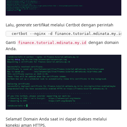
Lalu,
generate
sertifikat melalui Certbot dengan perintah
certbot --nginx -d finance.tutorial.mdinata.my.id
Ganti
dengan domain
finance.tutorial.mdinata.my.id
Anda.
Selamat! Domain Anda saat ini dapat diakses melalui
koneksi aman HTTPS.