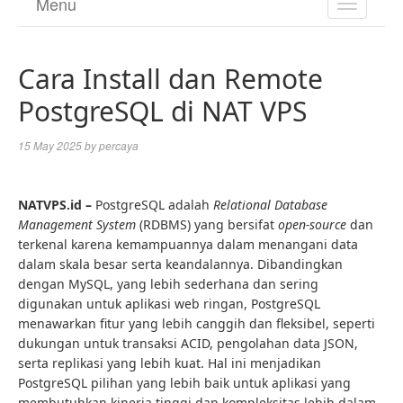
Menu
TOGGL
NAVIGA
Cara Install dan Remote
PostgreSQL di NAT VPS
15 May 2025
by
percaya
N
ATVPS.id
–
PostgreSQL adalah
Relational Database
Management System
(RDBMS) yang bersifat
open-source
dan
terkenal karena kemampuannya dalam menangani data
dalam skala besar serta keandalannya. Dibandingkan
dengan MySQL, yang lebih sederhana dan sering
digunakan untuk aplikasi web ringan, PostgreSQL
menawarkan fitur yang lebih canggih dan fleksibel, seperti
dukungan untuk transaksi ACID, pengolahan data JSON,
serta replikasi yang lebih kuat. Hal ini menjadikan
PostgreSQL pilihan yang lebih baik untuk aplikasi yang
membutuhkan kinerja tinggi dan kompleksitas lebih dalam