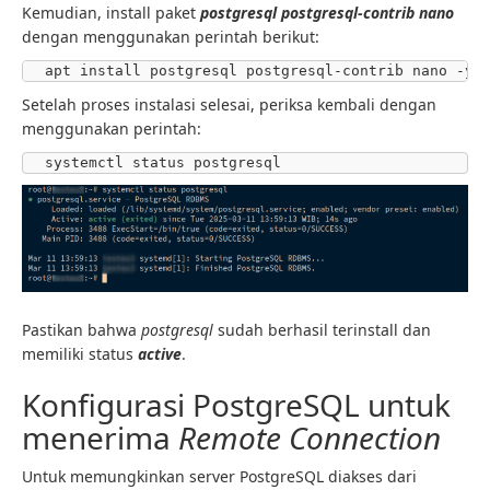
Kemudian, install paket
postgresql postgresql-contrib nano
dengan menggunakan perintah berikut:
apt install postgresql postgresql-contrib nano -y
Setelah proses instalasi selesai, periksa kembali dengan
menggunakan perintah:
systemctl status postgresql
Pastikan bahwa
postgresql
sudah berhasil terinstall dan
memiliki status
active
.
Konfigurasi PostgreSQL untuk
menerima
Remote Connection
Untuk memungkinkan server PostgreSQL diakses dari