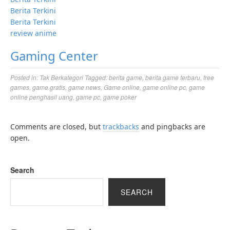
Berita Terkini
Berita Terkini
review anime
Gaming Center
Posted in:
Tak Berkategori
Tagged:
berita game
,
berita game terbaru
,
free
games
,
game gratis
,
game news
,
Game online
,
game online pc
,
game
online penghasil uang
,
game pc
,
game poker
Comments are closed, but
trackbacks
and pingbacks are
open.
Search
SEARCH