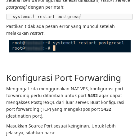
Setelah semua konfigurasi selesai dilakukan,
restart
service
postgresql
dengan perintah:
systemctl restart postgresql
Pastikan tidak ada pesan error yang muncul setelah
melakukan
restart
.
Konfigurasi Port Forwarding
Mengingat kita menggunakan NAT VPS, konfigurasi port
forwarding perlu ditambah untuk port
5432
agar dapat
mengakses PostgreSQL dari luar server. Buat konfigurasi
port forwarding (TCP) yang mengekspos port
5432
(destination port).
Masukkan Source Port sesuai keinginan. Untuk lebih
jelasnya, silahkan baca: