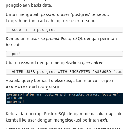
pengelolaan basis data.
Untuk mengubah password user “postgres” tersebut,
langkah pertama adalah login ke user tersebut.
sudo -i -u postgres
Kemudian masuk ke
prompt
PostgreSQL dengan perintah
berikut:
psql
Ubah password dengan mengeksekusi
query
alter
:
ALTER USER postgres WITH ENCRYPTED PASSWORD 'passw
Apabila query berhasil dieksekusi, akan muncul respon
ALTER ROLE
dari PostgreSQL
Kelura dari prompt PostgreSQL dengan memasukan
\q
. Lalu
kembali ke user dengan mengeksekusi perintah
exit.