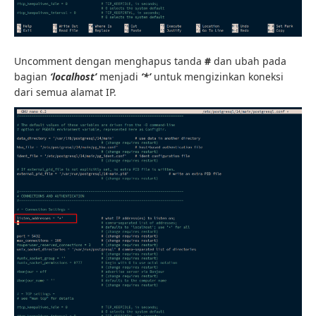
Uncomment dengan menghapus tanda
#
dan ubah pada
bagian
‘localhost’
menjadi
‘*’
untuk mengizinkan koneksi
dari semua alamat IP.