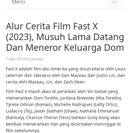
Menu
TOGGL
NAVIGA
Alur Cerita Film Fast X
(2023), Musuh Lama Datang
Dan Meneror Keluarga Dom
7 May 2023
by
percaya
Fast X adalah film aksi Amerika yang disutradarai oleh Louis
Leterrier dari skenario oleh Dan Mazeau dan Justin Lin, dan
cerita oleh Mazeau, Lin, dan Zach Dean.
Film Fast X masih akan di perankan oleh Vin Diesel yang
memerankan Dom Toretto, Jordana Brewster (Mia Toretto),
Tyrese Gibson (Roman), Michelle Rodriguez (Letty Ortiz),
Ludacris (Tej), Jason Statham (Shaw), Nathalie Emmanuel
(Ramsey), Charlize Theron (Tess) bahkan Sung Kang akan
kembali memerankan Han yang diceritakan meninggal di
film sebelumnya.