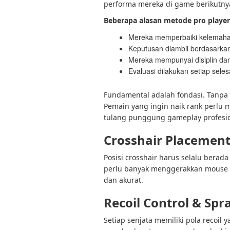
performa mereka di game berikutny
Beberapa alasan metode pro player s
Mereka memperbaiki kelemahan
Keputusan diambil berdasarkan
Mereka mempunyai disiplin dan r
Evaluasi dilakukan setiap seles
Fundamental adalah fondasi. Tanpa d
Pemain yang ingin naik rank perl
tulang punggung gameplay profesio
Crosshair Placemen
Posisi crosshair harus selalu berad
perlu banyak menggerakkan mouse sa
dan akurat.
Recoil Control & Spr
Setiap senjata memiliki pola recoil