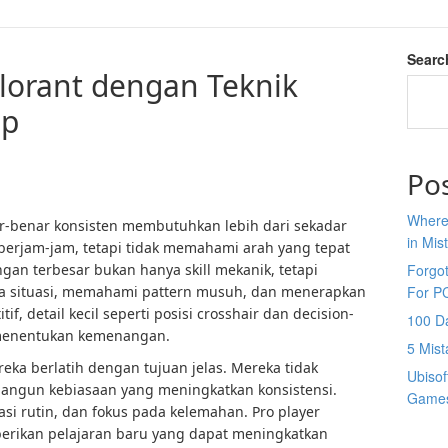
Searc
alorant dengan Teknik
op
Po
Where
r-benar konsisten membutuhkan lebih dari sekadar
in Mis
berjam-jam, tetapi tidak memahami arah yang tepat
gan terbesar bukan hanya skill mekanik, tetapi
Forgo
situasi, memahami pattern musuh, dan menerapkan
For P
tif, detail kecil seperti posisi crosshair dan decision-
100 D
 menentukan kemenangan.
5 Mis
reka berlatih dengan tujuan jelas. Mereka tidak
Ubisof
bangun kebiasaan yang meningkatkan konsistensi.
Games
asi rutin, dan fokus pada kelemahan. Pro player
rikan pelajaran baru yang dapat meningkatkan