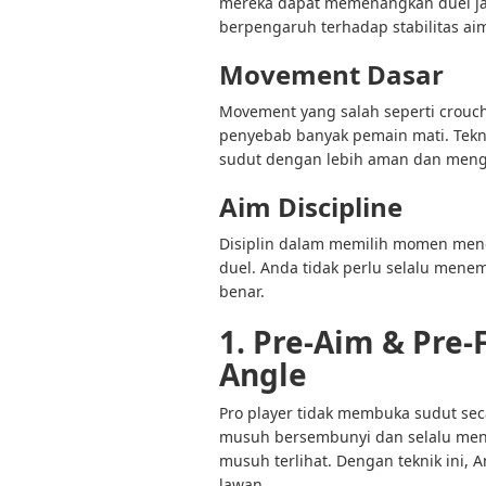
mereka dapat memenangkan duel jar
berpengaruh terhadap stabilitas ai
Movement Dasar
Movement yang salah seperti crou
penyebab banyak pemain mati. Te
sudut dengan lebih aman dan meng
Aim Discipline
Disiplin dalam memilih momen mene
duel. Anda tidak perlu selalu me
benar.
1. Pre-Aim & Pre
Angle
Pro player tidak membuka sudut sec
musuh bersembunyi dan selalu mene
musuh terlihat. Dengan teknik ini, 
lawan.