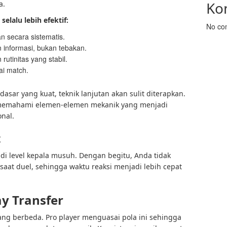
Ko
a.
elalu lebih efektif:
No co
 secara sistematis.
 informasi, bukan tebakan.
utinitas yang stabil.
ai match.
asar yang kuat, teknik lanjutan akan sulit diterapkan.
u memahami elemen-elemen mekanik yang menjadi
nal.
t
a di level kepala musuh. Dengan begitu, Anda tidak
at duel, sehingga waktu reaksi menjadi lebih cepat
ay Transfer
 yang berbeda. Pro player menguasai pola ini sehingga