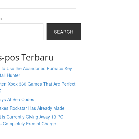
h
SEARCH
s-pos Terbaru
 to Use the Abandoned Furnace Key
tfall Hunter
tten Xbox 360 Games That Are Perfect
C
ays At Sea Codes
takes Rockstar Has Already Made
t is Currently Giving Away 13 PC
 Completely Free of Charge