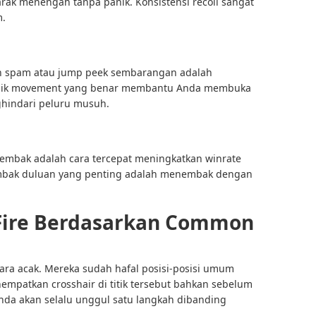
ak menengah tanpa panik. Konsistensi recoil sangat
m.
ch spam atau jump peek sembarangan adalah
knik movement yang benar membantu Anda membuka
hindari peluru musuh.
mbak adalah cara tercepat meningkatkan winrate
nembak duluan yang penting adalah menembak dengan
-Fire Berdasarkan Common
ara acak. Mereka sudah hafal posisi-posisi umum
mpatkan crosshair di titik tersebut bahkan sebelum
Anda akan selalu unggul satu langkah dibanding