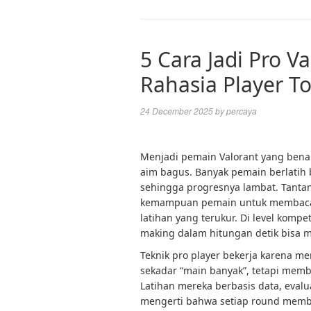
5 Cara Jadi Pro V
Rahasia Player T
24 December 2025
by
percaya
Menjadi pemain Valorant yang bena
aim bagus. Banyak pemain berlatih 
sehingga progresnya lambat. Tantan
kemampuan pemain untuk membaca 
latihan yang terukur. Di level kompeti
making dalam hitungan detik bisa
Teknik pro player bekerja karena me
sekadar “main banyak”, tetapi mem
Latihan mereka berbasis data, evalu
mengerti bahwa setiap round membe