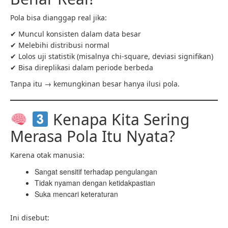
Pola bisa dianggap real jika:
✔ Muncul konsisten dalam data besar
✔ Melebihi distribusi normal
✔ Lolos uji statistik (misalnya chi-square, deviasi signifikan)
✔ Bisa direplikasi dalam periode berbeda
Tanpa itu → kemungkinan besar hanya ilusi pola.
Kenapa Kita Sering
Merasa Pola Itu Nyata?
Karena otak manusia:
Sangat sensitif terhadap pengulangan
Tidak nyaman dengan ketidakpastian
Suka mencari keteraturan
Ini disebut: