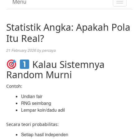
Menu
TOGGL
NAVIGA
Statistik Angka: Apakah Pola
Itu Real?
21 February 2026
by
percaya
Kalau Sistemnya
Random Murni
Contoh:
Undian fair
RNG seimbang
Lempar koin/dadu adil
Secara teori probabilitas:
Setiap hasil independen