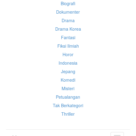
Biografi
Dokumenter
Drama
Drama Korea
Fantasi
Fiksi Ilmiah
Horor
Indonesia
Jepang
Komedi
Misteri
Petualangan
Tak Berkategori
Thriller