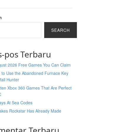
h
SEARCH
s-pos Terbaru
ugust 2026 Free Games You Can Claim
 to Use the Abandoned Furnace Key
tfall Hunter
tten Xbox 360 Games That Are Perfect
C
ays At Sea Codes
takes Rockstar Has Already Made
mentar Terbaru