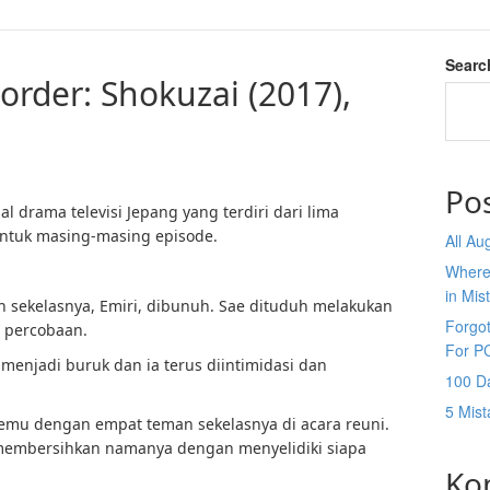
Searc
Border: Shokuzai (2017),
Po
l drama televisi Jepang yang terdiri dari lima
 untuk masing-masing episode.
All A
Where
in Mis
an sekelasnya, Emiri, dibunuh. Sae dituduh melakukan
Forgo
 percobaan.
For P
 menjadi buruk dan ia terus diintimidasi dan
100 D
5 Mis
emu dengan empat teman sekelasnya di acara reuni.
embersihkan namanya dengan menyelidiki siapa
Ko