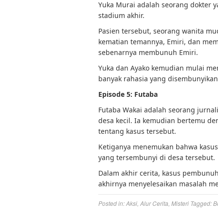
Yuka Murai adalah seorang dokter 
stadium akhir.
Pasien tersebut, seorang wanita mu
kematian temannya, Emiri, dan me
sebenarnya membunuh Emiri.
Yuka dan Ayako kemudian mulai me
banyak rahasia yang disembunyikan
Episode 5: Futaba
Futaba Wakai adalah seorang jurnal
desa kecil. Ia kemudian bertemu de
tentang kasus tersebut.
Ketiganya menemukan bahwa kasus 
yang tersembunyi di desa tersebut.
Dalam akhir cerita, kasus pembunu
akhirnya menyelesaikan masalah m
Posted in:
Aksi
,
Alur Cerita
,
Misteri
Tagged:
B