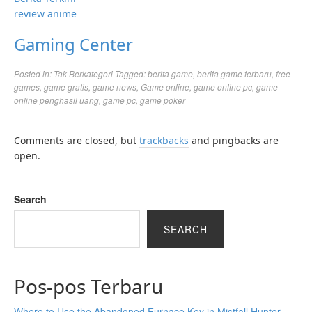
review anime
Gaming Center
Posted in:
Tak Berkategori
Tagged:
berita game
,
berita game terbaru
,
free
games
,
game gratis
,
game news
,
Game online
,
game online pc
,
game
online penghasil uang
,
game pc
,
game poker
Comments are closed, but
trackbacks
and pingbacks are
open.
Search
SEARCH
Pos-pos Terbaru
Where to Use the Abandoned Furnace Key in Mistfall Hunter