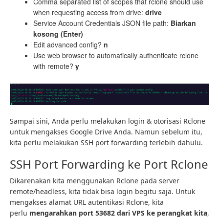
Comma separated list of scopes that rclone should use
when requesting access from drive:
drive
Service Account Credentials JSON file path:
Biarkan
kosong (Enter)
Edit advanced config?
n
Use web browser to automatically authenticate rclone
with remote?
y
Sampai sini, Anda perlu melakukan login & otorisasi Rclone
untuk mengakses Google Drive Anda. Namun sebelum itu,
kita perlu melakukan SSH port forwarding terlebih dahulu.
SSH Port Forwarding ke Port Rclone
Dikarenakan kita menggunakan Rclone pada server
remote/headless, kita tidak bisa login begitu saja. Untuk
mengakses alamat URL autentikasi Rclone, kita
perlu
mengarahkan port 53682 dari VPS ke perangkat kita
,